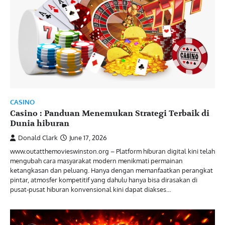
CASINO
Casino : Panduan Menemukan Strategi Terbaik di
Dunia hiburan
Donald Clark
June 17, 2026
www.outatthemovieswinston.org – Platform hiburan digital kini telah
mengubah cara masyarakat modern menikmati permainan
ketangkasan dan peluang. Hanya dengan memanfaatkan perangkat
pintar, atmosfer kompetitif yang dahulu hanya bisa dirasakan di
pusat-pusat hiburan konvensional kini dapat diakses…