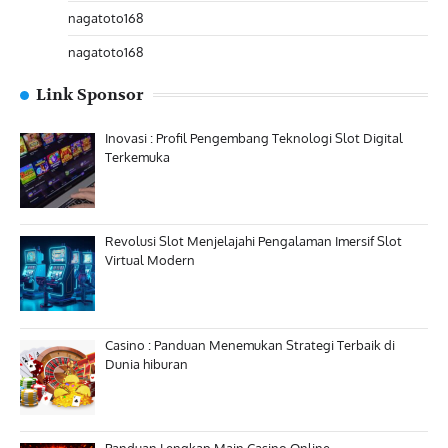
nagatoto168
nagatoto168
Link Sponsor
Inovasi : Profil Pengembang Teknologi Slot Digital
Terkemuka
Revolusi Slot Menjelajahi Pengalaman Imersif Slot
Virtual Modern
Casino : Panduan Menemukan Strategi Terbaik di
Dunia hiburan