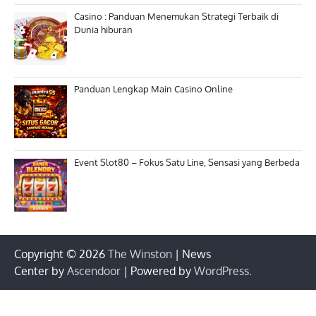
Casino : Panduan Menemukan Strategi Terbaik di
Dunia hiburan
Panduan Lengkap Main Casino Online
Event Slot80 – Fokus Satu Line, Sensasi yang Berbeda
Copyright © 2026
The Winston
| News
Center by
Ascendoor
| Powered by
WordPress
.