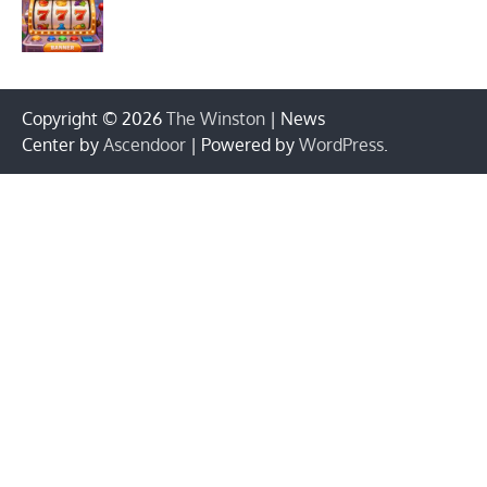
Copyright © 2026
The Winston
| News
Center by
Ascendoor
| Powered by
WordPress
.