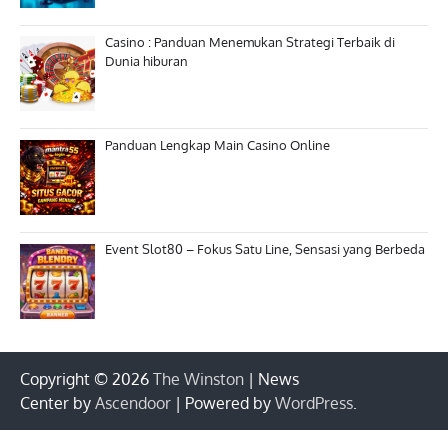
Casino : Panduan Menemukan Strategi Terbaik di
Dunia hiburan
Panduan Lengkap Main Casino Online
Event Slot80 – Fokus Satu Line, Sensasi yang Berbeda
Copyright © 2026
The Winston
| News
Center by
Ascendoor
| Powered by
WordPress
.