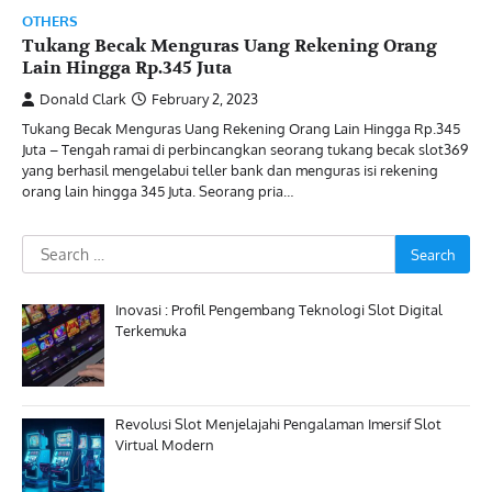
OTHERS
Tukang Becak Menguras Uang Rekening Orang
Lain Hingga Rp.345 Juta
Donald Clark
February 2, 2023
Tukang Becak Menguras Uang Rekening Orang Lain Hingga Rp.345
Juta – Tengah ramai di perbincangkan seorang tukang becak slot369
yang berhasil mengelabui teller bank dan menguras isi rekening
orang lain hingga 345 Juta. Seorang pria…
Search
for:
Inovasi : Profil Pengembang Teknologi Slot Digital
Terkemuka
Revolusi Slot Menjelajahi Pengalaman Imersif Slot
Virtual Modern